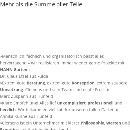
Mehr als die Summe aller Teile
Mehr
»Menschlich, fachlich und organisatorisch passt alles
hervorragend – wir realisieren immer wieder gerne Projekte mit
HAHN Garten
.
«
Dr. Claus Etzel aus Fulda
»Extrem gute
Beratung
, extrem gute
Konzeption
, extrem saubere
Umsetzung
: Clemens und sein Team sind echte Profis.
«
Marc Zuspann aus Hünfeld
»Klare Empfehlung! Alles lief
unkompliziert
,
professionell
und
herzlich
. Wir bekommen viel Lob für unseren tollen Garten.
«
Annika Künne aus Hünfeld
»Clemens ist ein Unternehmer mit klarer
Philosophie
,
Werten
und
Expertise
– einfach beeindruckend.
«